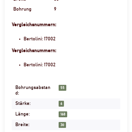
Bohrung
9
Vergleichsnummern:
Bertolini: 17002
Vergleichsnummern:
Bertolini: 17002
Bohrungsabstan
Produkteigenschaft
Wert
55
d:
Stärke:
6
Länge:
168
Breite:
30