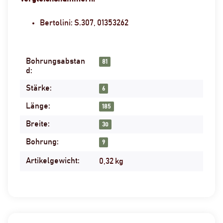
Bertolini: S.307, 01353262
Bohrungsabstan
Produkteigenschaft
Wert
81
d:
Stärke:
6
Länge:
185
Breite:
30
Bohrung:
9
Artikelgewicht:
0,32
kg