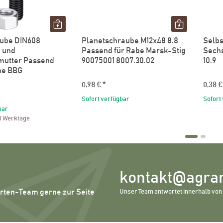
aube DIN608
Planetschraube M12x48 8.8
Selbs
 und
Passend für Rabe Marsk-Stig
Sechs
mutter Passend
90075001 8007.30.02
10.9
ne BBG
0,98 €
*
0,38 
Sofort verfügbar
Sofort
bar
 3 Werktage
kontakt@agrar
erten-Team gerne zur Seite
Unser Team antwortet innerhalb von 