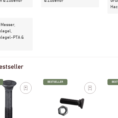
n & Zubehör
& Zubehör
Gru
Hac
-Messer,
legel,
legel-PTA &
estseller
BESTSELLER
BEST