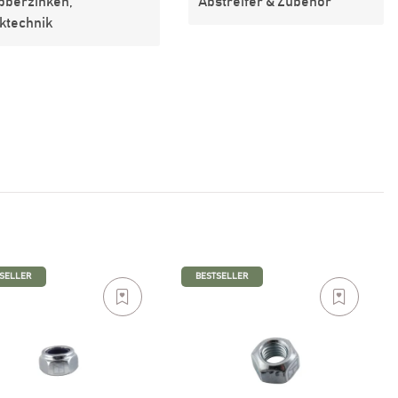
bberzinken,
Abstreifer & Zubehör
ktechnik
SELLER
BESTSELLER