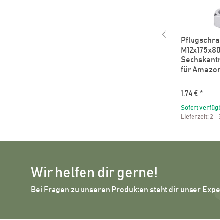
l Passend
Abscherschraube M12 ohne
Pflugschr
Mutter Passend für Lemken
M12x175x80
3013399
Sechskant
für Amazo
0,89 €
*
1,74 €
*
Sofort verfügbar
Lieferzeit:
2 - 3 Werktage
Sofort verfüg
Lieferzeit:
2 -
Wir helfen dir gerne!
Bei Fragen zu unseren Produkten steht dir unser Exp