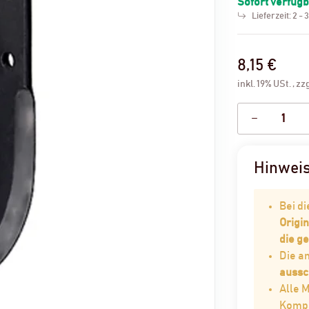
Sofort verfüg
Lieferzeit:
2 - 
8,15 €
inkl. 19% USt. , zz
Hinwei
Bei d
Origin
die g
Die 
aussc
Alle 
Kompat