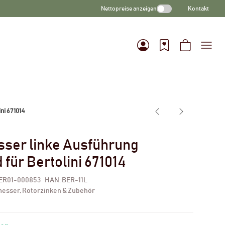
Nettopreise anzeigen
Kontakt
ni 671014
ser linke Ausführung
für Bertolini 671014
ER01-000853
HAN:
BER-11L
esser, Rotorzinken & Zubehör