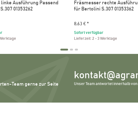
linke Ausführung Passend
Fräsmesser rechte Ausführ
i S.307 01353262
für Bertolini S.307 01353362
8,63 €
*
ar
Sofort verfügbar
 Werktage
Lieferzeit:
2 - 3 Werktage
kontakt@agrar
erten-Team gerne zur Seite
Unser Team antwortet innerhalb von 