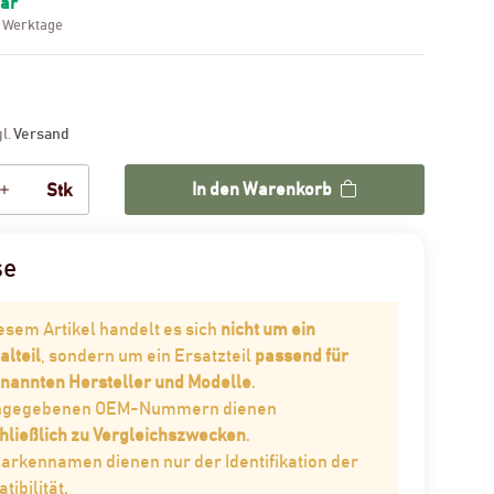
bar
3 Werktage
gl.
Versand
In den Warenkorb
Stk
se
iesem Artikel handelt es sich
nicht um ein
alteil
, sondern um ein Ersatzteil
passend für
enannten Hersteller und Modelle
.
angegebenen OEM-Nummern dienen
hließlich zu Vergleichszwecken
.
Markennamen dienen nur der Identifikation der
ibilität.