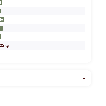
1
20
0
,35
kg