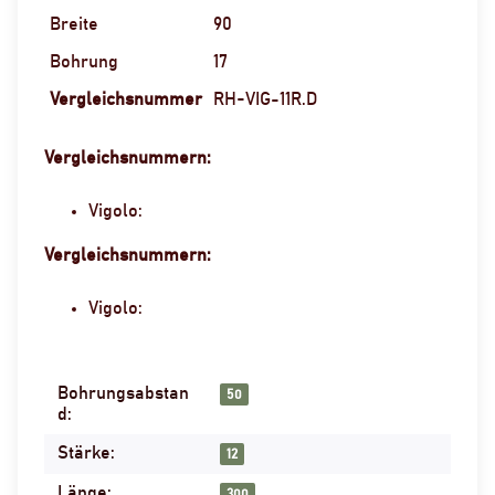
Breite
90
Bohrung
17
Vergleichsnummer
RH-VIG-11R.D
Vergleichsnummern:
Vigolo:
Vergleichsnummern:
Vigolo:
Bohrungsabstan
Produkteigenschaft
Wert
50
d:
Stärke:
12
Länge:
300