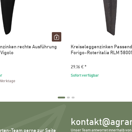
nzinken rechte Ausführung
Kreiseleggenzinken Passend 
 Vigolo
Forigo-Roteritalia RLM 5800
29,16 €
*
ar
Sofort verfügbar
 Werktage
kontakt@agrar
erten-Team gerne zur Seite
Unser Team antwortet innerhalb von 