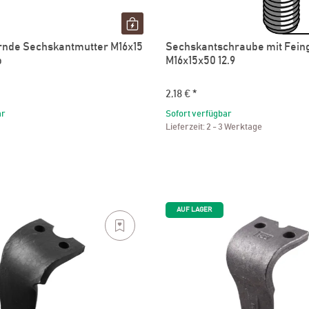
rnde Sechskantmutter M16x15
Sechskantschraube mit Fein
p
M16x15x50 12.9
2,18 €
*
ar
Sofort verfügbar
Lieferzeit:
2 - 3 Werktage
AUF LAGER