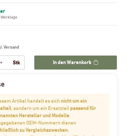
bar
3 Werktage
gl.
Versand
In den Warenkorb
Stk
se
iesem Artikel handelt es sich
nicht um ein
alteil
, sondern um ein Ersatzteil
passend für
enannten Hersteller und Modelle
.
angegebenen OEM-Nummern dienen
hließlich zu Vergleichszwecken
.