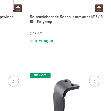
gewinde
Selbstsichernde Sechskantmutter M16x15
10.- Polystop
2,08 €
*
Sofort verfügbar
AUF LAGER