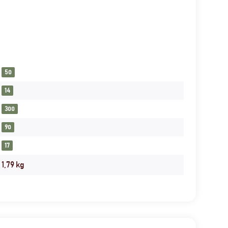
50
14
300
90
17
1,79
kg