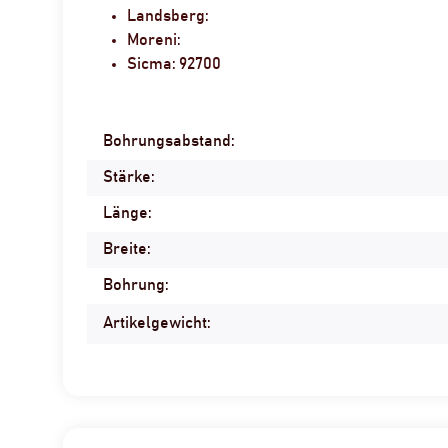
Landsberg:
Moreni:
Sicma: 92700
Bohrungsabstand:
Produkteigenschaft
Wert
Stärke:
Länge:
Breite:
Bohrung:
Artikelgewicht: