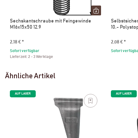
Sechskantschraube mit Feingewinde
Selbstsiche
M16x15x50 12.9
10.- Polysto
2,18 €
*
2,08 €
*
Sofort verfügbar
Sofort verfügb
Lieferzeit:
2 - 3 Werktage
Ähnliche Artikel
AUF LAGER
AUF LAGER