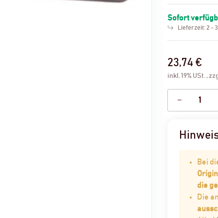
Sofort verfüg
Lieferzeit:
2 - 
23,74 €
inkl. 19% USt. , zz
Hinwei
Bei d
Origin
die g
Die 
aussc