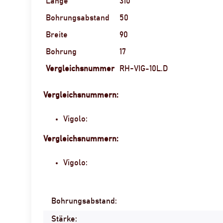
Länge
310
Bohrungsabstand
50
Breite
90
Bohrung
17
Vergleichsnummer
RH-VIG-10L.D
Vergleichsnummern:
Vigolo:
Vergleichsnummern:
Vigolo:
Bohrungsabstand:
Produkteigenschaft
Wert
Stärke: