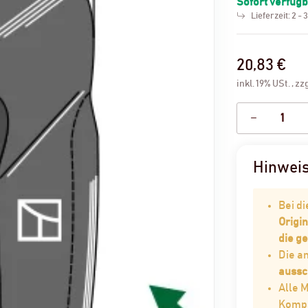
Sofort verfüg
Lieferzeit:
2 - 
20,83 €
inkl. 19% USt. , zz
Hinwei
Bei d
Origin
die g
Die 
aussc
Alle 
Kompat