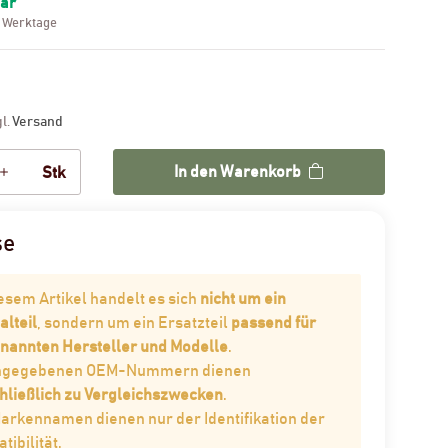
bar
3 Werktage
gl.
Versand
In den Warenkorb
Stk
se
iesem Artikel handelt es sich
nicht um ein
alteil
, sondern um ein Ersatzteil
passend für
enannten Hersteller und Modelle
.
angegebenen OEM-Nummern dienen
hließlich zu Vergleichszwecken
.
Markennamen dienen nur der Identifikation der
ibilität.