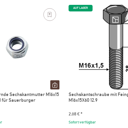
AUF LAGER
rnde Sechskantmutter M16x15
Sechskantschraube mit Fein
d für Sauerburger
M16x15X60 12.9
2,08 €
*
ar
Sofort verfügbar