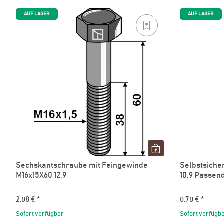
AUF LAGER
AUF LAGER
Sechskantschraube mit Feingewinde
Selbstsiche
M16x15X60 12.9
10.9 Passen
2,08 €
*
0,70 €
*
Sofort verfügbar
Sofort verfügb