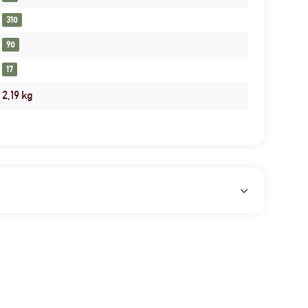
310
90
17
2,19
kg