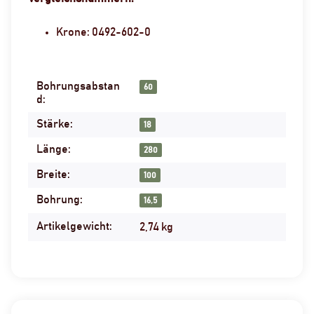
Krone: 0492-602-0
Bohrungsabstan
Produkteigenschaft
Wert
60
d:
Stärke:
18
Länge:
280
Breite:
100
Bohrung:
16,5
Artikelgewicht:
2,74
kg