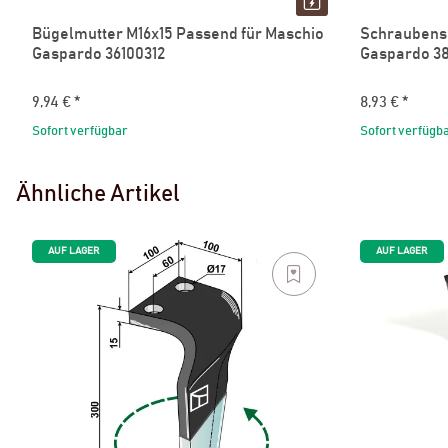
Bügelmutter M16x15 Passend für Maschio
Schraubensc
Gaspardo 36100312
Gaspardo 38
9,94 €
*
8,93 €
*
Sofort verfügbar
Sofort verfügb
Ähnliche Artikel
AUF LAGER
AUF LAGER