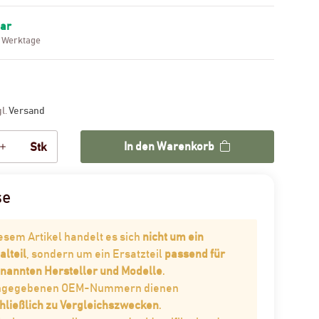
bar
3 Werktage
gl.
Versand
In den Warenkorb
Stk
se
iesem Artikel handelt es sich
nicht um ein
alteil
, sondern um ein Ersatzteil
passend für
enannten Hersteller und Modelle
.
angegebenen OEM-Nummern dienen
hließlich zu Vergleichszwecken
.