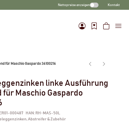
Nettopreise anzeigen
Kontakt
nd für Maschio Gaspardo 36100216
eggenzinken linke Ausführung
 für Maschio Gaspardo
6
ER01-000487
HAN:
RH-MAS-50L
eleggenzinken, Abstreifer & Zubehör