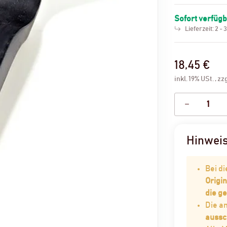
Sofort verfüg
Lieferzeit:
2 - 
18,45 €
inkl. 19% USt. , zz
Hinwei
Bei d
Origin
die g
Die 
aussc