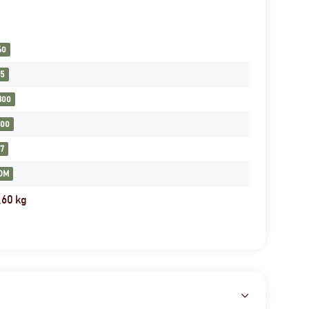
60
15
300
100
17
DM
,60
kg