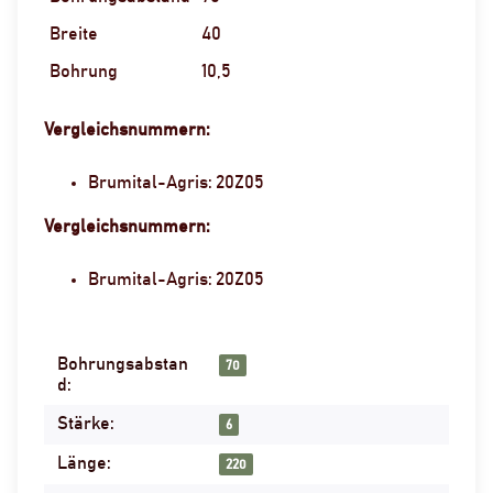
Breite
40
Bohrung
10,5
Vergleichsnummern:
Brumital-Agris: 20Z05
Vergleichsnummern:
Brumital-Agris: 20Z05
Bohrungsabstan
Produkteigenschaft
Wert
70
d:
Stärke:
6
Länge:
220