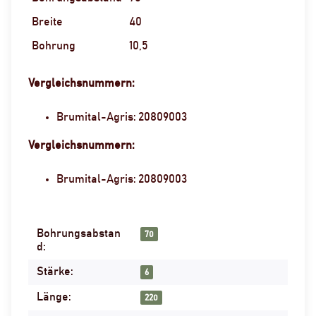
Breite
40
Bohrung
10,5
Vergleichsnummern:
Brumital-Agris: 20809003
Vergleichsnummern:
Brumital-Agris: 20809003
Bohrungsabstan
Produkteigenschaft
Wert
70
d:
Stärke:
6
Länge:
220