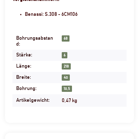
Benassi: S.308 - 6CM106
Bohrungsabstan
Produkteigenschaft
Wert
68
d:
Stärke:
6
Länge:
218
Breite:
40
Bohrung:
10,5
Artikelgewicht:
0,47
kg