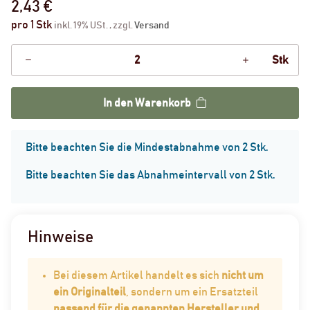
2,43 €
pro 1 Stk
inkl. 19% USt. , zzgl.
Versand
Stk
In den Warenkorb
x
Bitte beachten Sie die Mindestabnahme von 2 Stk.
Bitte beachten Sie das Abnahmeintervall von 2 Stk.
Hinweise
Bei diesem Artikel handelt es sich
nicht um
ein Originalteil
, sondern um ein Ersatzteil
passend für die genannten Hersteller und