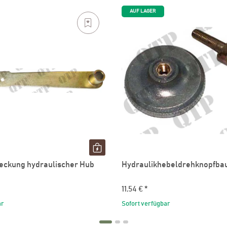
AUF LAGER
bdeckung hydraulischer Hub
Hydraulikhebeldrehknopfba
11,54 €
*
ar
Sofort verfügbar