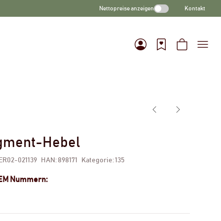
Nettopreise anzeigen
Kontakt
gment-Hebel
ER02-021139
HAN:
898171
Kategorie:
135
OEM Nummern:
1