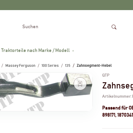
Traktorteile nach Marke / Modell
Massey Ferguson
100 Series
135
Zahnsegment-Hebel
QTP
Zahnse
Artikelnummer:
Passend für 
898171, 187034