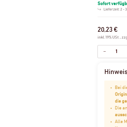
Sofort verfüg
Lieferzeit:
2 - 
20,23 €
inkl. 19% USt. , zz
Hinwei
Bei d
Origin
die g
Die 
aussc
Alle 