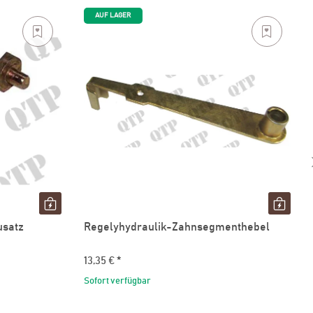
AUF LAGER
usatz
Regelyhydraulik-Zahnsegmenthebel
13,35 €
*
Sofort verfügbar