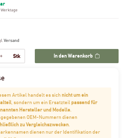
bar
3 Werktage
gl.
Versand
In den Warenkorb
Stk
se
iesem Artikel handelt es sich
nicht um ein
alteil
, sondern um ein Ersatzteil
passend für
enannten Hersteller und Modelle
.
angegebenen OEM-Nummern dienen
hließlich zu Vergleichszwecken
.
Markennamen dienen nur der Identifikation der