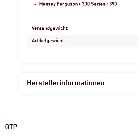
Massey Ferguson > 300 Series > 390
Produkteigenschaft
Wert
Versandgewicht:
Artikelgewicht:
Herstellerinformationen
QTP