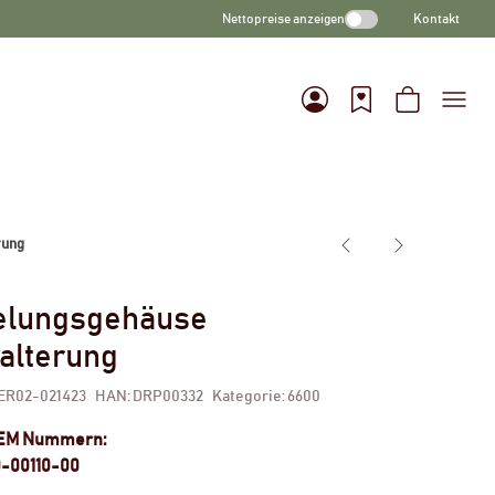
Nettopreise anzeigen
Kontakt
rung
elungsgehäuse
alterung
ER02-021423
HAN:
DRP00332
Kategorie:
6600
OEM Nummern:
0-00110-00