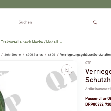
Traktorteile nach Marke / Modell
John Deere
6000 Series
6600
Verriegelungsgehäuse Schutzhalte
QTP
Verrieg
Schutzh
Artikelnummer:
Passend für 
DRP00332, 73