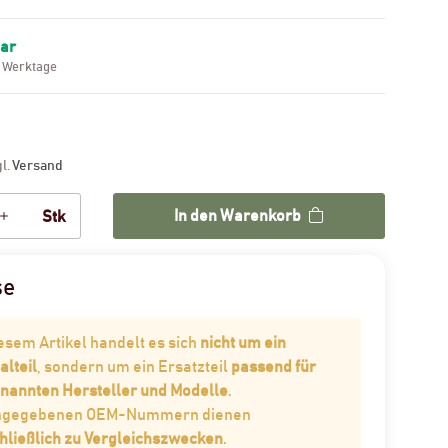
bar
3 Werktage
gl.
Versand
In den Warenkorb
Stk
se
iesem Artikel handelt es sich
nicht um ein
alteil
, sondern um ein Ersatzteil
passend für
enannten Hersteller und Modelle
.
angegebenen OEM-Nummern dienen
hließlich zu Vergleichszwecken
.