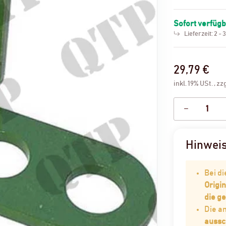
Sofort verfüg
Lieferzeit:
2 - 
29,79 €
inkl. 19% USt. , zz
Hinwei
Bei d
Origin
die g
Die 
aussc