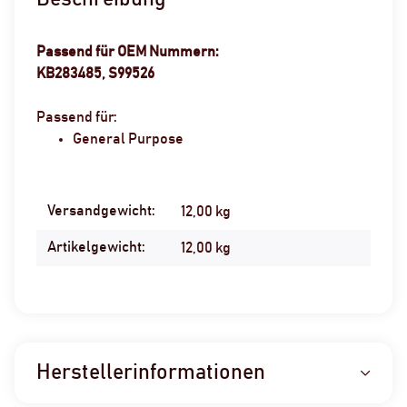
Passend für OEM Nummern:
KB283485, S99526
Passend für:
General Purpose
Versandgewicht:
Produkteigenschaft
Wert
12,00 kg
Artikelgewicht:
12,00
kg
Herstellerinformationen