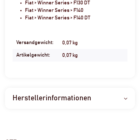
Fiat > Winner Series > F130 DT
Fiat > Winner Series > F140
Fiat > Winner Series > F140 DT
Versandgewicht:
Produkteigenschaft
Wert
0,07 kg
Artikelgewicht:
0,07
kg
Herstellerinformationen