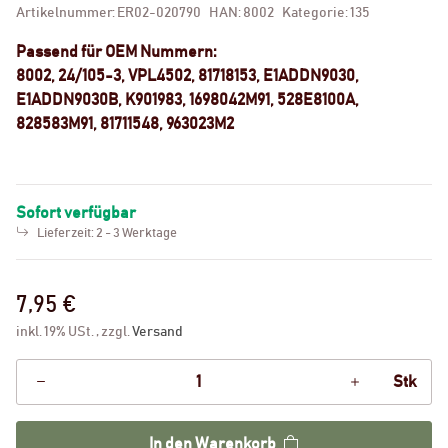
Artikelnummer:
ER02-020790
HAN:
8002
Kategorie:
135
Passend für OEM Nummern:
8002, 24/105-3, VPL4502, 81718153, E1ADDN9030,
E1ADDN9030B, K901983, 1698042M91, 528E8100A,
828583M91, 81711548, 963023M2
Sofort verfügbar
Lieferzeit:
2 - 3 Werktage
7,95 €
inkl. 19% USt. , zzgl.
Versand
Stk
In den Warenkorb