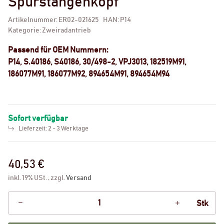
Spurstangenkopf
Artikelnummer:
ER02-021625
HAN:
P14
Kategorie:
Zweiradantrieb
Passend für OEM Nummern:
P14, S.40186, S40186, 30/498-2, VPJ3013, 182519M91,
186077M91, 186077M92, 894654M91, 894654M94
Sofort verfügbar
Lieferzeit:
2 - 3 Werktage
40,53 €
inkl. 19% USt. , zzgl.
Versand
Stk