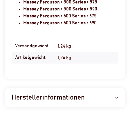
Massey Ferguson > 500 Series > 575
Massey Ferguson > 500 Series > 590
Massey Ferguson > 600 Series > 675
Massey Ferguson > 600 Series > 690
Versandgewicht:
Produkteigenschaft
Wert
1,24 kg
Artikelgewicht:
1,24
kg
Herstellerinformationen