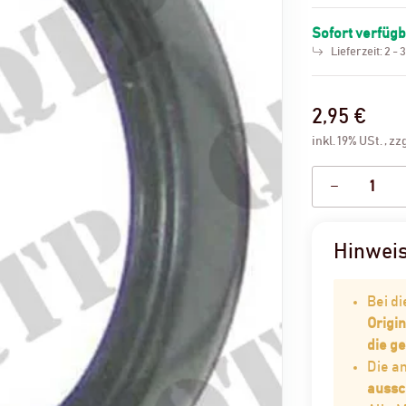
Sofort verfüg
Lieferzeit:
2 - 
2,95 €
inkl. 19% USt. , zz
Hinwei
Bei d
Origin
die g
Die 
aussc