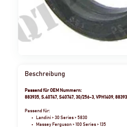
Beschreibung
Passend für OEM Nummern:
883935, S.40747, S40747, 30/256-3, VPH1409, 883
Passend für:
Landini > 30 Series > 5830
Massey Ferguson > 100 Series > 135