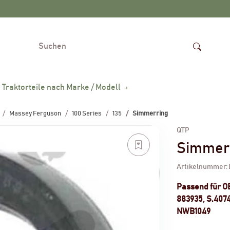
Traktorteile nach Marke / Modell
Massey Ferguson
100 Series
135
Simmerring
QTP
Simmer
Artikelnummer:
Passend für 
883935, S.407
NWB1049