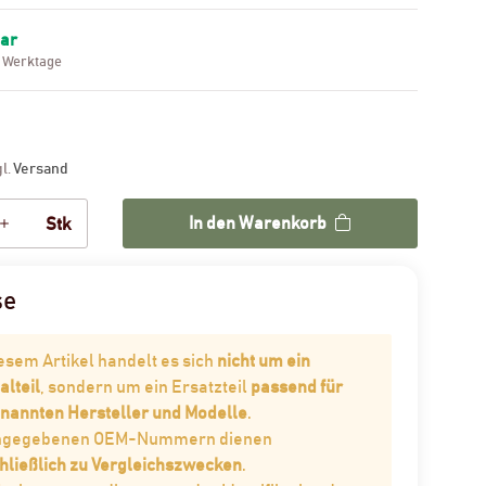
bar
3 Werktage
gl.
Versand
In den Warenkorb
Stk
se
iesem Artikel handelt es sich
nicht um ein
alteil
, sondern um ein Ersatzteil
passend für
enannten Hersteller und Modelle
.
angegebenen OEM-Nummern dienen
hließlich zu Vergleichszwecken
.