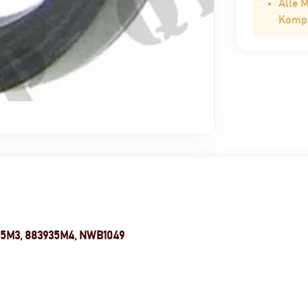
Alle 
Kompat
935M3, 883935M4, NWB1049