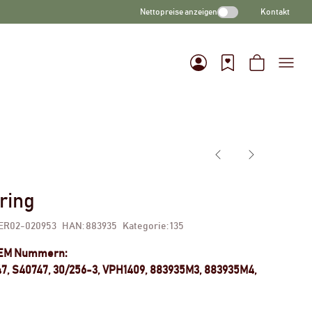
Nettopreise anzeigen
Kontakt
ring
ER02-020953
HAN:
883935
Kategorie:
135
OEM Nummern:
47, S40747, 30/256-3, VPH1409, 883935M3, 883935M4,