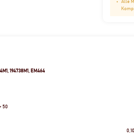
Alle 
Kompat
64M1, 194738M1, EM464
> 50
0,1