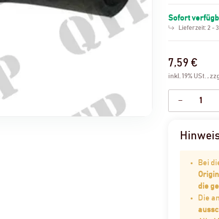
Sofort verfüg
Lieferzeit:
2 - 
7,59 €
inkl. 19% USt. , zz
Hinwei
Bei d
Origin
die g
Die 
aussc