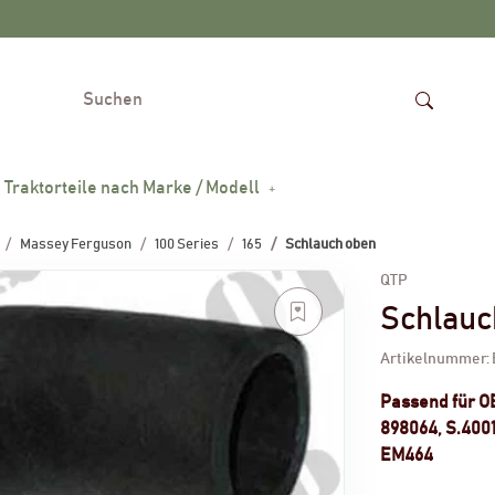
Traktorteile nach Marke / Modell
Massey Ferguson
100 Series
165
Schlauch oben
QTP
Schlauc
Artikelnummer:
Passend für 
898064, S.4001
EM464