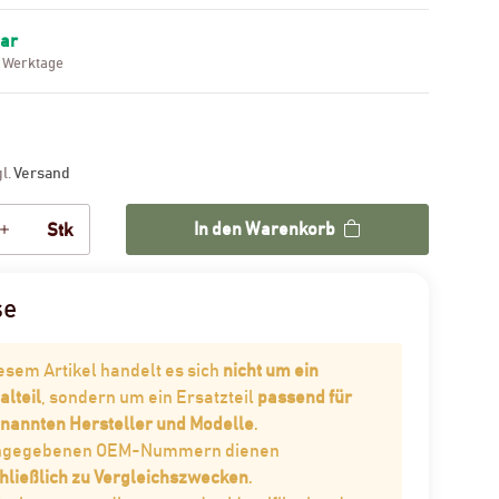
bar
3 Werktage
gl.
Versand
In den Warenkorb
Stk
se
iesem Artikel handelt es sich
nicht um ein
alteil
, sondern um ein Ersatzteil
passend für
enannten Hersteller und Modelle
.
angegebenen OEM-Nummern dienen
hließlich zu Vergleichszwecken
.