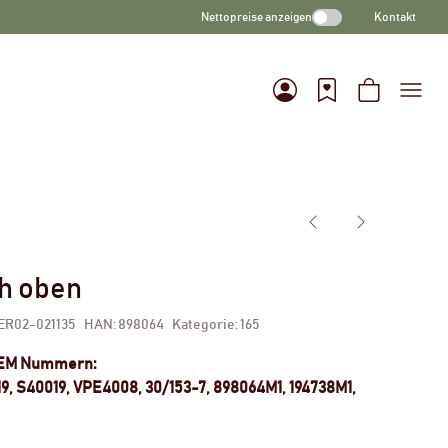
Nettopreise anzeigen
Kontakt
h oben
ER02-021135
HAN:
898064
Kategorie:
165
OEM Nummern:
9, S40019, VPE4008, 30/153-7, 898064M1, 194738M1,