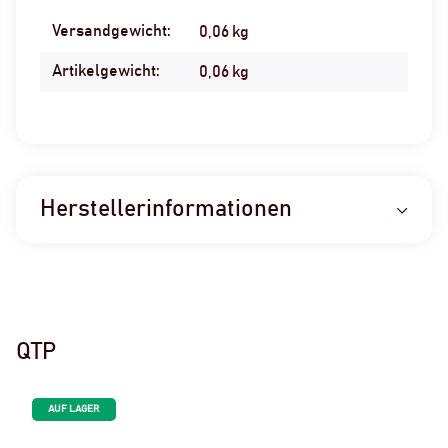
Versandgewicht:
Produkteigenschaft
Wert
0,06 kg
Artikelgewicht:
0,06
kg
Herstellerinformationen
QTP
AUF LAGER