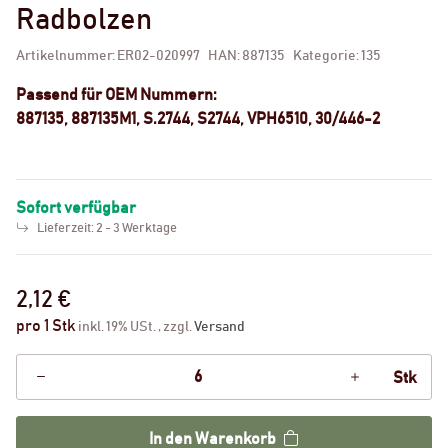
Radbolzen
Artikelnummer:
ER02-020997
HAN:
887135
Kategorie:
135
Passend für OEM Nummern:
887135, 887135M1, S.2744, S2744, VPH6510, 30/446-2
Sofort verfügbar
Lieferzeit:
2 - 3 Werktage
2,12 €
pro 1 Stk
inkl. 19% USt. , zzgl.
Versand
Stk
In den Warenkorb