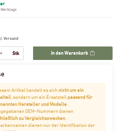
bar
3 Werktage
gl.
Versand
In den Warenkorb
Stk
se
iesem Artikel handelt es sich
nicht um ein
alteil
, sondern um ein Ersatzteil
passend für
enannten Hersteller und Modelle
.
angegebenen OEM-Nummern dienen
hließlich zu Vergleichszwecken
.
Markennamen dienen nur der Identifikation der