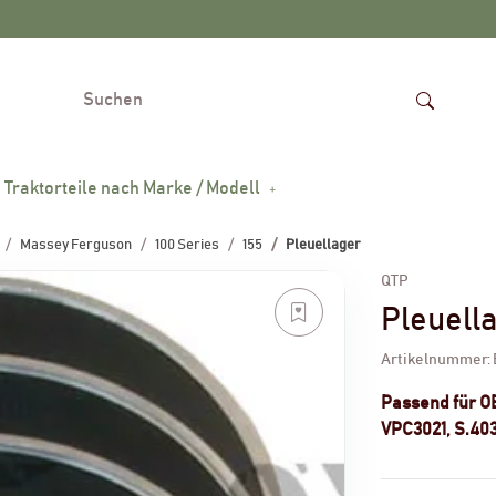
Traktorteile nach Marke / Modell
Massey Ferguson
100 Series
155
Pleuellager
QTP
Pleuell
Artikelnummer:
Passend für 
VPC3021, S.40