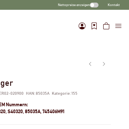
Nettopreise anzeigen
Kontakt
ager
ER02-020900
HAN:
85035A
Kategorie:
155
OEM Nummern:
320, S40320, 85035A, 745406M91