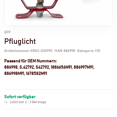
QTP
Pfluglicht
Artikelnummer:
ER02-020995
HAN:
886998
Kategorie:
135
Passend für OEM Nummern:
886998, S.42792, S42792, 1886656M91, 886997M91,
886998M91, 1678582M91
Sofort verfügbar
Lieferzeit:
2 - 3 Werktage