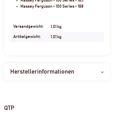
Massey Ferguson > 100 Series > 185
Massey Ferguson > 100 Series > 188
Versandgewicht:
Produkteigenschaft
Wert
1,01 kg
Artikelgewicht:
1,01
kg
Herstellerinformationen
QTP