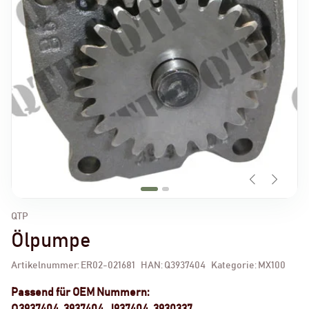
QTP
Ölpumpe
Artikelnummer:
ER02-021681
HAN:
Q3937404
Kategorie:
MX100
Passend für OEM Nummern:
Q3937404, 3937404, J937404, 3930337