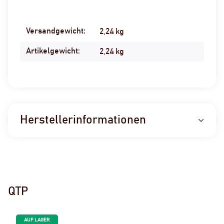
Versandgewicht:
Produkteigenschaft
Wert
2,24 kg
Artikelgewicht:
2,24
kg
Herstellerinformationen
QTP
AUF LAGER