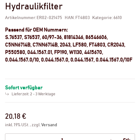
Hydraulikfilter
Artikelnummer:
ER02-021475
HAN:
FT4803
Kategorie:
6610
Passend für OEM Nummern:
S.76537, S76537, 60/97-36, 81814346, 86546606,
C5NN6714B, C7NN6714B, 2043, LF580, FT4803, CR2043,
P550580, 044.1567.01, FP190, W1130, 4415670,
0.044.1567.0/10, 0.044.1567.0, 0.044.1567, 0.044.1567.0/10F
Sofort verfügbar
Lieferzeit:
2 - 3 Werktage
20,18 €
inkl. 19% USt. , zzgl.
Versand