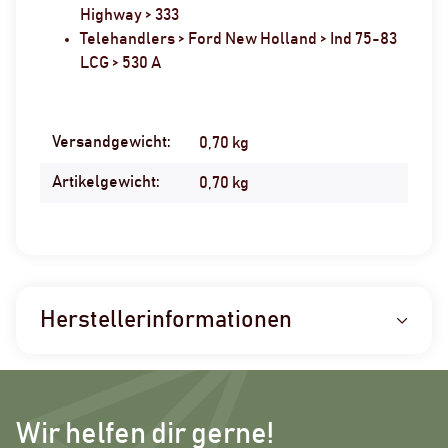
Highway > 333
Telehandlers > Ford New Holland > Ind 75-83
LCG > 530 A
Versandgewicht:
Produkteigenschaft
Wert
0,70 kg
Artikelgewicht:
0,70
kg
Herstellerinformationen
Wir helfen dir gerne!