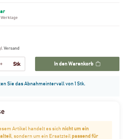
bar
3 Werktage
gl.
Versand
In den Warenkorb
Stk
ten Sie das Abnahmeintervall von 1 Stk.
se
iesem Artikel handelt es sich
nicht um ein
alteil
, sondern um ein Ersatzteil
passend für