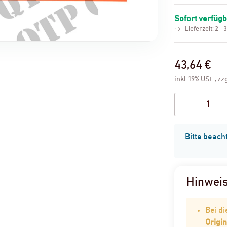
Sofort verfüg
Lieferzeit:
2 - 
43,64 €
inkl. 19% USt. , zz
x
Bitte beach
Hinwei
Bei d
Origin