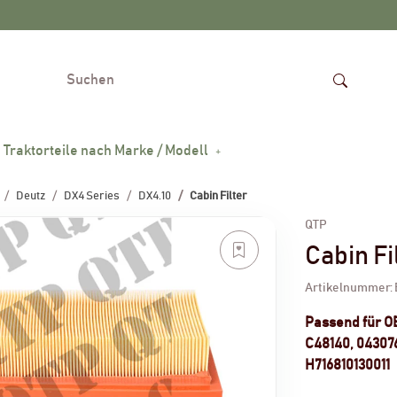
Traktorteile nach Marke / Modell
Deutz
DX4 Series
DX4.10
Cabin Filter
QTP
Cabin Fi
Artikelnummer:
Passend für 
C48140, 043076
H716810130011