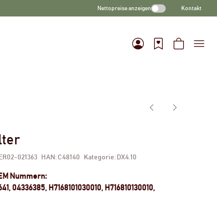
Nettopreise anzeigen
Kontakt
lter
ER02-021363
HAN:
C48140
Kategorie:
DX4.10
OEM Nummern:
41, 04336385, H7168101030010, H716810130010,