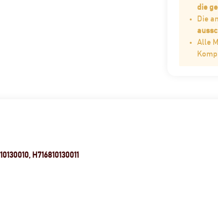
die g
Die 
aussc
Alle 
Kompat
10130010, H716810130011