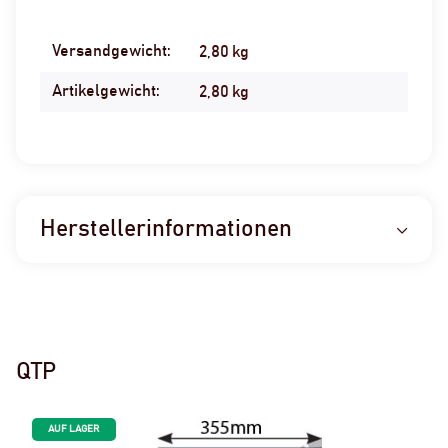
Versandgewicht:
Produkteigenschaft
Wert
2,80 kg
Artikelgewicht:
2,80
kg
Herstellerinformationen
QTP
AUF LAGER