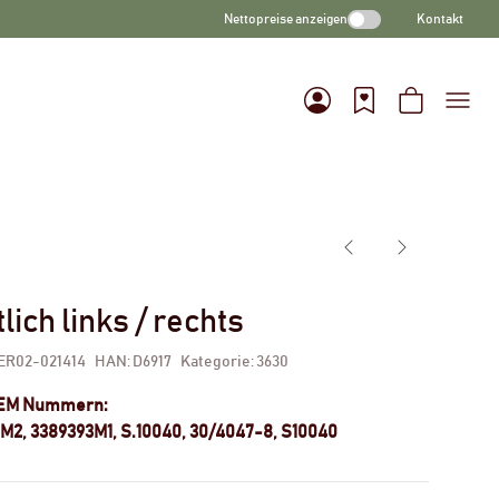
Nettopreise anzeigen
Kontakt
lich links / rechts
ER02-021414
HAN:
D6917
Kategorie:
3630
OEM Nummern:
M2, 3389393M1, S.10040, 30/4047-8, S10040