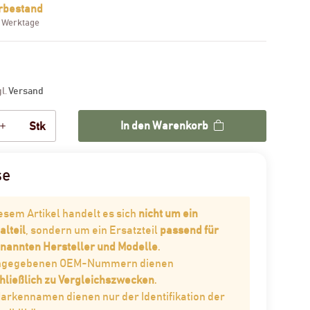
rbestand
3 Werktage
gl.
Versand
In den Warenkorb
Stk
se
iesem Artikel handelt es sich
nicht um ein
alteil
, sondern um ein Ersatzteil
passend für
enannten Hersteller und Modelle
.
angegebenen OEM-Nummern dienen
hließlich zu Vergleichszwecken
.
Markennamen dienen nur der Identifikation der