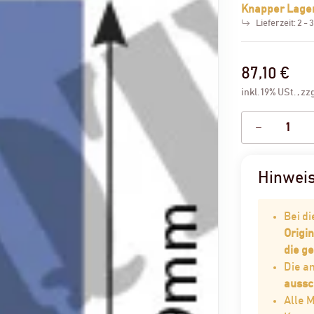
Knapper Lage
Lieferzeit:
2 - 
87,10 €
inkl. 19% USt. , zz
Hinwei
Bei d
Origin
die g
Die 
aussc
Alle 