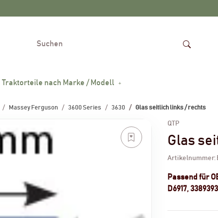
Traktorteile nach Marke / Modell
Massey Ferguson
3600 Series
3630
Glas seitlich links / rechts
QTP
Glas seit
Artikelnummer:
Passend für 
D6917, 3389393