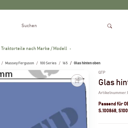
Traktorteile nach Marke / Modell
Massey Ferguson
100 Series
165
Glas hinten oben
QTP
Glas hi
Artikelnummer:
Passend für 
S.100868, S10