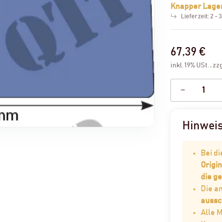
Knapper Lage
Lieferzeit:
2 - 
67,39 €
inkl. 19% USt. , zz
Hinwei
Bei d
Origin
die g
Die 
aussc
Alle 