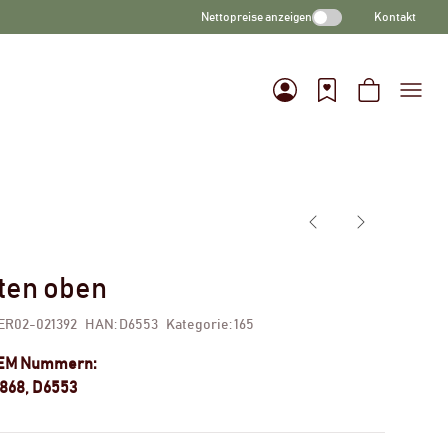
Nettopreise anzeigen
Kontakt
nten oben
ER02-021392
HAN:
D6553
Kategorie:
165
OEM Nummern:
0868, D6553