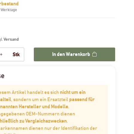
rbestand
3 Werktage
gl.
Versand
In den Warenkorb
Stk
se
iesem Artikel handelt es sich
nicht um ein
alteil
, sondern um ein Ersatzteil
passend für
enannten Hersteller und Modelle
.
angegebenen OEM-Nummern dienen
hließlich zu Vergleichszwecken
.
Markennamen dienen nur der Identifikation der