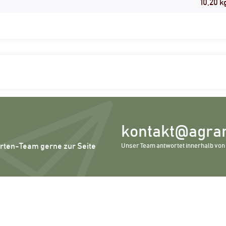
10,20
k
kontakt@agrar
erten-Team gerne zur Seite
Unser Team antwortet innerhalb von 