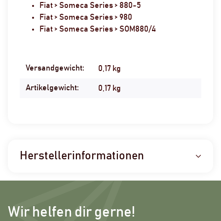
Fiat > Someca Series > 880-5
Fiat > Someca Series > 980
Fiat > Someca Series > SOM880/4
Versandgewicht:
Produkteigenschaft
Wert
0,17 kg
Artikelgewicht:
0,17
kg
Herstellerinformationen
Wir helfen dir gerne!