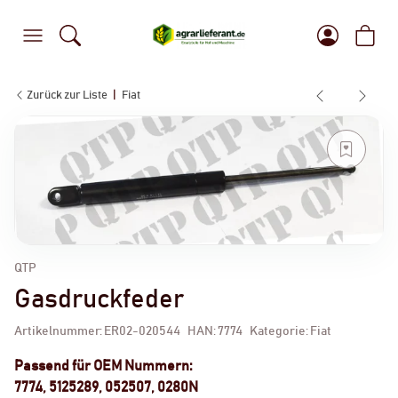
Zurück zur Liste
Fiat
QTP
Gasdruckfeder
Artikelnummer:
ER02-020544
HAN:
7774
Kategorie:
Fiat
Passend für OEM Nummern:
7774, 5125289, 052507, 0280N