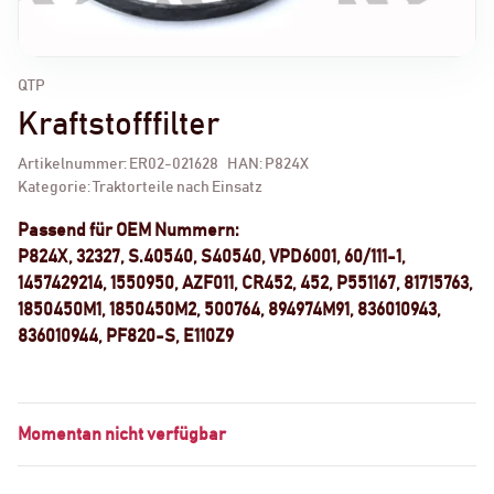
QTP
Kraftstofffilter
Artikelnummer:
ER02-021628
HAN:
P824X
Kategorie:
Traktorteile nach Einsatz
Passend für OEM Nummern:
P824X, 32327, S.40540, S40540, VPD6001, 60/111-1,
1457429214, 1550950, AZF011, CR452, 452, P551167, 81715763,
1850450M1, 1850450M2, 500764, 894974M91, 836010943,
836010944, PF820-S, E110Z9
Momentan nicht verfügbar