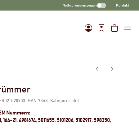
Nettopreise anzeigen
Kontakt
rümmer
ER02-020703
HAN:
7848
Kategorie:
550
OEM Nummern:
, 164-21, 4981674, 5011655, 5101206, 5102917, 598350,