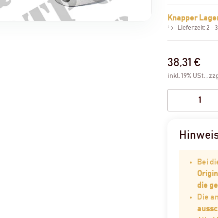
Knapper Lage
Lieferzeit:
2 - 
38,31 €
inkl. 19% USt. , zz
Hinwei
Bei d
Origin
die g
Die 
aussc