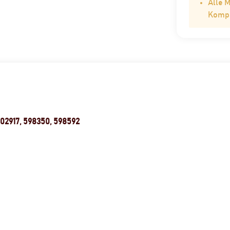
Alle 
Kompat
5102917, 598350, 598592