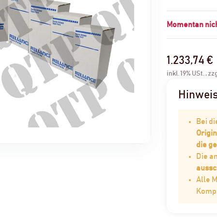
Momentan nich
1.233,74 €
inkl. 19% USt. , zz
Hinwei
Bei d
Origin
die g
Die 
aussc
Alle 
Kompat