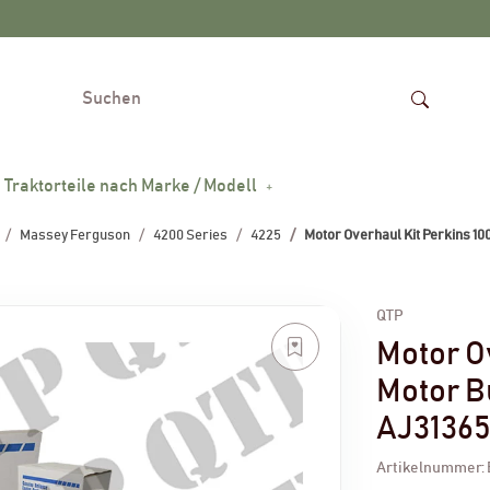
Traktorteile nach Marke / Modell
Massey Ferguson
4200 Series
4225
Motor Overhaul Kit Perkins 10
QTP
Motor O
Motor B
AJ31365
Artikelnummer: