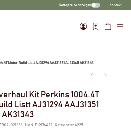
Nettopreise anzeigen
Kontakt
04.4T Motor Build Listt AJ31294 AAJ31351 AJ31365 AK31343
verhaul Kit Perkins 1004.4T
uild Listt AJ31294 AAJ31351
 AK31343
ER02-021636
HAN:
PK976422
Kategorie:
4225