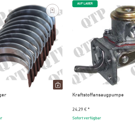
AUF LAGER
ger
Kraftstoffansaugpumpe
24,29 €
*
ar
Sofort verfügbar