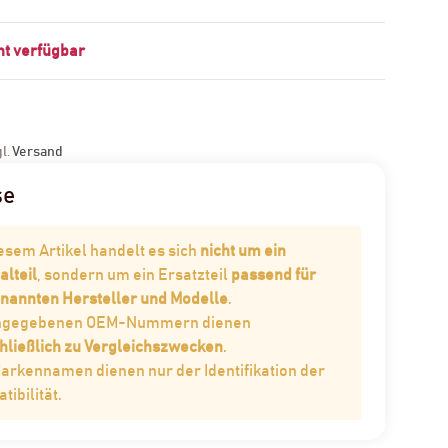
t verfügbar
gl.
Versand
se
iesem Artikel handelt es sich
nicht um ein
alteil
, sondern um ein Ersatzteil
passend für
enannten Hersteller und Modelle
.
angegebenen OEM-Nummern dienen
hließlich zu Vergleichszwecken
.
Markennamen dienen nur der Identifikation der
ibilität.