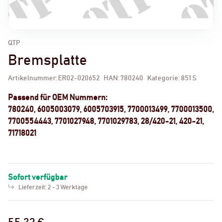
QTP
Bremsplatte
Artikelnummer:
ER02-020652
HAN:
780240
Kategorie:
851 S
Passend für OEM Nummern:
780240, 6005003079, 6005703915, 7700013499, 7700013500,
7700554443, 7701027948, 7701029783, 28/420-21, 420-21,
71718021
Sofort verfügbar
Lieferzeit:
2 - 3 Werktage