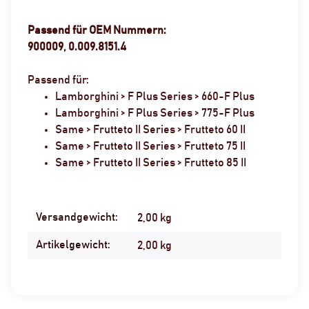
Passend für OEM Nummern:
900009, 0.009.8151.4
Passend für:
Lamborghini > F Plus Series > 660-F Plus
Lamborghini > F Plus Series > 775-F Plus
Same > Frutteto II Series > Frutteto 60 II
Same > Frutteto II Series > Frutteto 75 II
Same > Frutteto II Series > Frutteto 85 II
Versandgewicht:
Produkteigenschaft
Wert
2,00 kg
Artikelgewicht:
2,00
kg