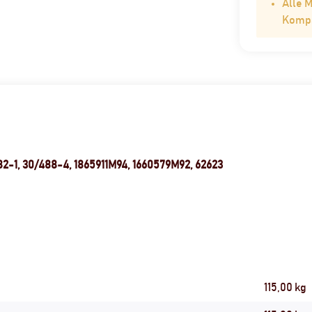
Alle 
Kompat
82-1, 30/488-4, 1865911M94, 1660579M92, 62623
115,00 kg