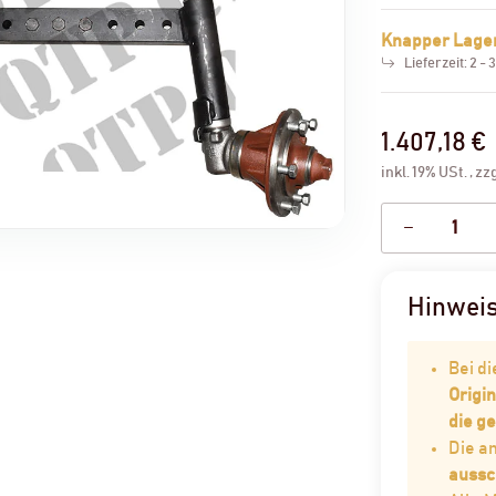
Knapper Lage
Lieferzeit:
2 - 
1.407,18 €
inkl. 19% USt. , zz
Hinwei
Bei d
Origin
die g
Die 
aussc