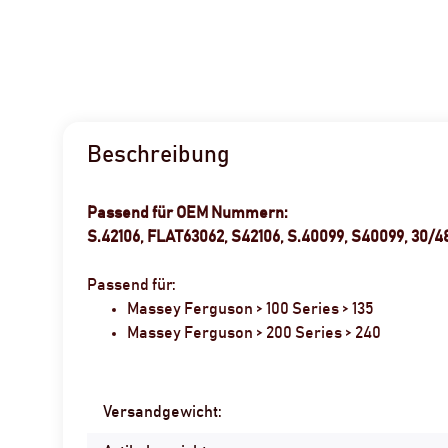
Beschreibung
Passend für OEM Nummern:
S.42106, FLAT63062, S42106, S.40099, S40099, 30/4
Passend für:
Massey Ferguson > 100 Series > 135
Massey Ferguson > 200 Series > 240
Produkteigenschaft
Wert
Versandgewicht: