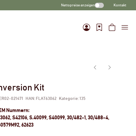
Nettopreise anzeigen
Kontakt
nversion Kit
ER02-021471
HAN:
FLAT63062
Kategorie:
135
OEM Nummern:
3062, S42106, S.40099, S40099, 30/482-1, 30/488-4,
60579M92, 62623