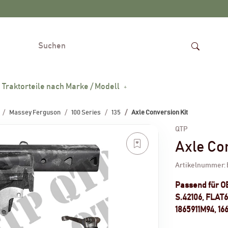
Traktorteile nach Marke / Modell
Massey Ferguson
100 Series
135
Axle Conversion Kit
QTP
Axle Co
Artikelnummer:
Passend für 
S.42106, FLAT6
1865911M94, 16