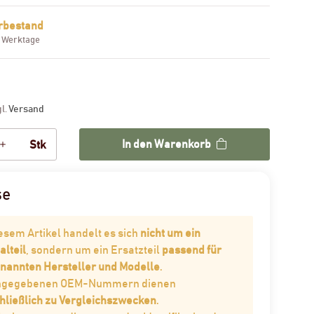
rbestand
3 Werktage
gl.
Versand
In den Warenkorb
Stk
se
iesem Artikel handelt es sich
nicht um ein
alteil
, sondern um ein Ersatzteil
passend für
enannten Hersteller und Modelle
.
angegebenen OEM-Nummern dienen
hließlich zu Vergleichszwecken
.