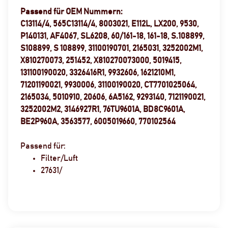
Passend für OEM Nummern:
C13114/4, 565C13114/4, 8003021, E112L, LX200, 9530,
P140131, AF4067, SL6208, 60/161-18, 161-18, S.108899,
S108899, S 108899, 31100190701, 2165031, 3252002M1,
X810270073, 251452, X810270073000, 5019415,
131100190020, 3326416R1, 9932606, 1621210M1,
71201190021, 9930006, 31100190020, CT7701025064,
2165034, 5010910, 20606, 6A5162, 9293140, 7121190021,
3252002M2, 3146927R1, 76TU9601A, BD8C9601A,
BE2P960A, 3563577, 6005019660, 770102564
Passend für:
Filter/Luft
27631/