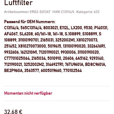
Luftfilter
Artikelnummer:
ER02-021347
HAN:
C13114/4
Kategorie:
433
Passend für OEM Nummern:
C13114/4, 565C13114/4, 8003021, E112L, LX200, 9530, P140131,
AF4067, SL6208, 60/161-18, 161-18, S.108899, S108899, S
108899, 31100190701, 2165031, 3252002M1, X810270073,
251452, X810270073000, 5019415, 131100190020, 3326416R1,
9932606, 1621210M1, 71201190021, 9930006, 31100190020,
CT7701025064, 2165034, 5010910, 20606, 6A5162, 9293140,
7121190021, 3252002M2, 3146927R1, 76TU9601A, BD8C9601A,
BE2P960A, 3563577, 6005019660, 770102564
Momentan nicht verfügbar
32,68 €