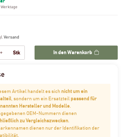
bar
3 Werktage
gl.
Versand
In den Warenkorb
Stk
se
iesem Artikel handelt es sich
nicht um ein
alteil
, sondern um ein Ersatzteil
passend für
enannten Hersteller und Modelle
.
angegebenen OEM-Nummern dienen
hließlich zu Vergleichszwecken
.
Markennamen dienen nur der Identifikation der
ibilität.