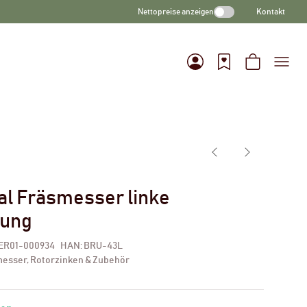
Nettopreise anzeigen
Kontakt
al Fräsmesser linke
rung
ER01-000934
HAN:
BRU-43L
esser, Rotorzinken & Zubehör