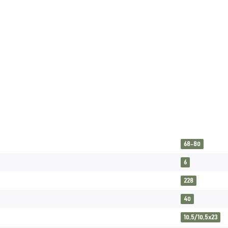
68-80
6
228
40
10,5/10,5x23