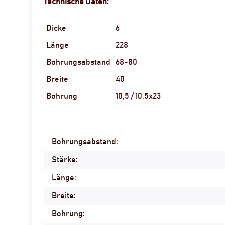
Technische Daten:
Dicke
6
Länge
228
Bohrungsabstand
68-80
Breite
40
Bohrung
10,5 / 10,5x23
Bohrungsabstand:
Produkteigenschaft
Wert
Stärke:
Länge:
Breite:
Bohrung: