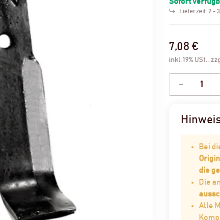
Sofort verfüg
Lieferzeit:
2 - 
7,08 €
inkl. 19% USt. , zz
Hinwei
Bei d
Origin
die g
Die 
aussc
Alle 
Kompat