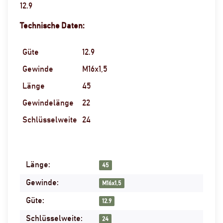
12.9
Technische Daten:
Güte
12.9
Gewinde
M16x1,5
Länge
45
Gewindelänge
22
Schlüsselweite
24
Länge:
Produkteigenschaft
Wert
45
Gewinde:
M16x1,5
Güte:
12.9
Schlüsselweite:
24