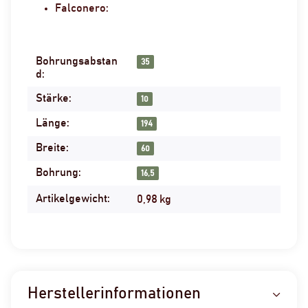
Falconero:
Bohrungsabstan
Produkteigenschaft
Wert
35
d:
Stärke:
10
Länge:
194
Breite:
60
Bohrung:
16,5
Artikelgewicht:
0,98
kg
Herstellerinformationen