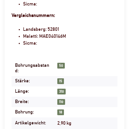
Sicma:
Vergleichsnummern:
Landsberg: 52801
Maletti: MAE040146M
Sicma:
Bohrungsabstan
Produkteigenschaft
Wert
50
d:
Stärke:
15
Länge:
310
Breite:
110
Bohrung:
18
Artikelgewicht:
2,90
kg