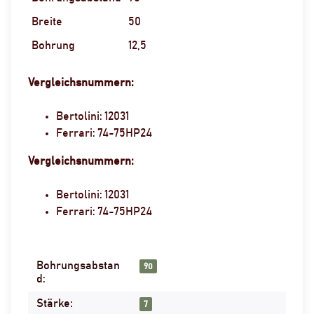
Breite
50
Bohrung
12,5
Vergleichsnummern:
Bertolini: 12031
Ferrari: 74-75HP24
Vergleichsnummern:
Bertolini: 12031
Ferrari: 74-75HP24
Bohrungsabstan
Produkteigenschaft
Wert
90
d:
Stärke:
7