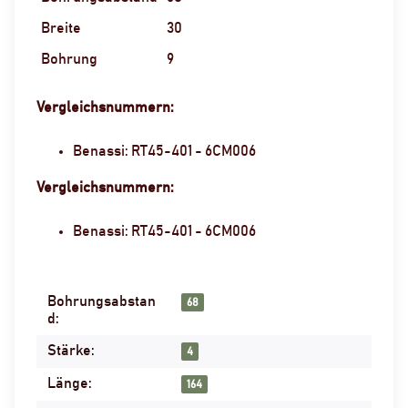
Breite
30
Bohrung
9
Vergleichsnummern:
Benassi: RT45-401 - 6CM006
Vergleichsnummern:
Benassi: RT45-401 - 6CM006
Bohrungsabstan
Produkteigenschaft
Wert
68
d:
Stärke:
4
Länge:
164