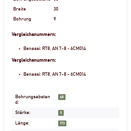
Breite
30
Bohrung
9
Vergleichsnummern:
Benassi: RT8, AN 7-8 - 6CM014
Vergleichsnummern:
Benassi: RT8, AN 7-8 - 6CM014
Bohrungsabstan
Produkteigenschaft
Wert
68
d:
Stärke:
5
Länge:
173