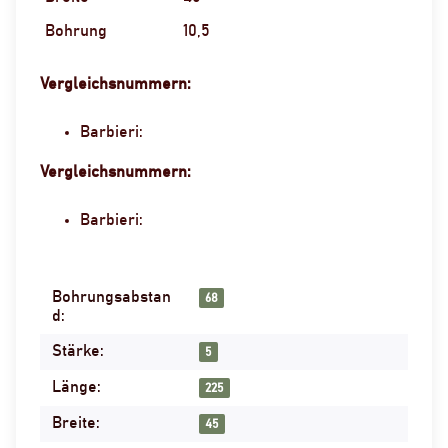
Bohrung
10,5
Vergleichsnummern:
Barbieri:
Vergleichsnummern:
Barbieri:
Bohrungsabstan
Produkteigenschaft
Wert
68
d:
Stärke:
5
Länge:
225
Breite:
45