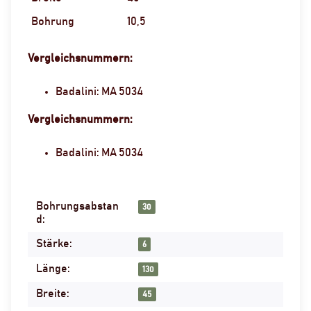
Bohrung
10,5
Vergleichsnummern:
Badalini: MA 5034
Vergleichsnummern:
Badalini: MA 5034
Bohrungsabstan
Produkteigenschaft
Wert
30
d:
Stärke:
6
Länge:
130
Breite:
45