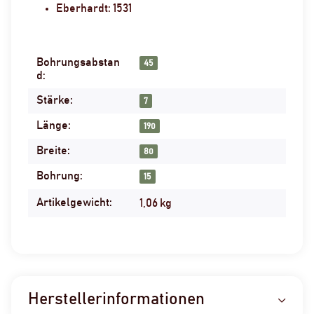
Eberhardt: 1531
Bohrungsabstan
Produkteigenschaft
Wert
45
d:
Stärke:
7
Länge:
190
Breite:
80
Bohrung:
15
Artikelgewicht:
1,06
kg
Herstellerinformationen