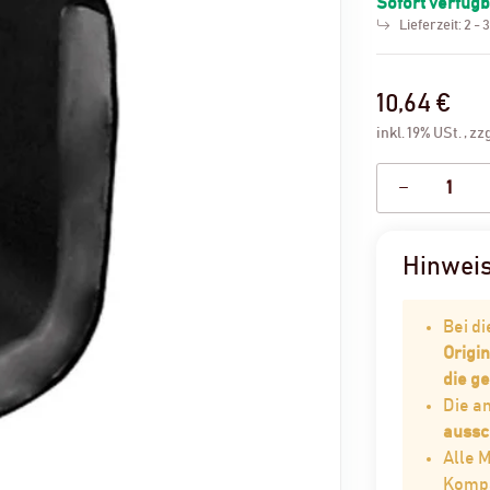
Sofort verfüg
Lieferzeit:
2 - 
10,64 €
inkl. 19% USt. , zz
Hinwei
Bei d
Origin
die g
Die 
aussc
Alle 
Kompat