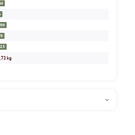
40
6
200
70
12,5
,73
kg