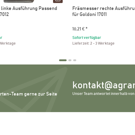
linke Ausführung Passend
Fräsmesser rechte Ausführ
17012
für Goldoni 17011
10,21 €
*
ar
Sofort verfügbar
 Werktage
Lieferzeit:
2 - 3 Werktage
kontakt@agrar
erten-Team gerne zur Seite
Unser Team antwortet innerhalb von 