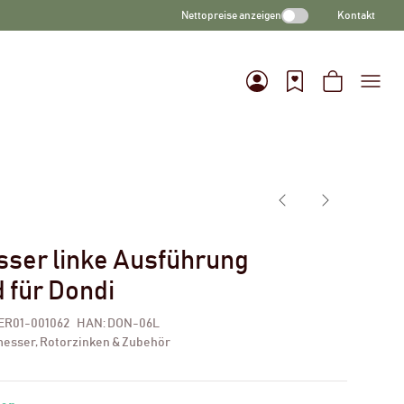
Nettopreise anzeigen
Kontakt
ser linke Ausführung
 für Dondi
ER01-001062
HAN:
DON-06L
esser, Rotorzinken & Zubehör