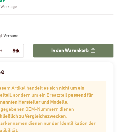
bar
3 Werktage
gl.
Versand
In den Warenkorb
Stk
se
iesem Artikel handelt es sich
nicht um ein
alteil
, sondern um ein Ersatzteil
passend für
enannten Hersteller und Modelle
.
angegebenen OEM-Nummern dienen
hließlich zu Vergleichszwecken
.
Markennamen dienen nur der Identifikation der
ibilität.